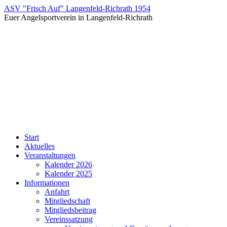
Zum
ASV "Frisch Auf" Langenfeld-Richrath 1954
Inhalt
Euer Angelsportverein in Langenfeld-Richrath
springen
Start
Aktuelles
Veranstaltungen
Kalender 2026
Kalender 2025
Informationen
Anfahrt
Mitgliedschaft
Mitgliedsbeitrag
Vereinssatzung
Vereinssatzung und Gewässerordnung
Gastangler
Der Vorstand
Kontakt
Galerie
Unser Angelsee Widdauen 1
Fotogalerie
Fisch Besatz
Rekultivierung
Vatertags Angeln 2023
Vatertag Angeln 2025