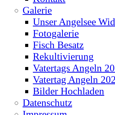
Unser Angelsee Wi
Fotogalerie
Fisch Besatz
Rekultivierung
Vatertags Angeln 2
Vatertag Angeln 20
Bilder Hochladen
Datenschutz
Impressum
August 2026
M
D
M
D
F
S
S
1
2